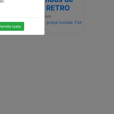
or.
50mm RETRO
500 x 1000mm
e TVA
616.56 lei
prețul include TVA
Permite toate
Livrare gratuită