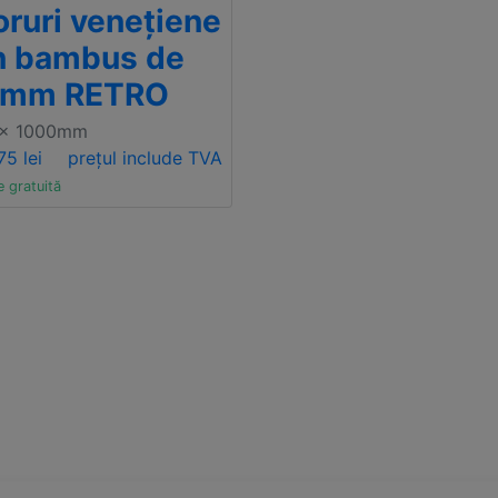
oruri venețiene
n bambus de
5mm RETRO
 x 1000mm
75 lei
prețul include TVA
e gratuită