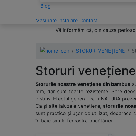
Blog
Măsurare
Instalare
Contact
Vă informăm că, din cauza perioade
STORURI VENEȚIENE
S
Storuri venețien
Storurile noastre venețiene din bambus
su
mm, dar sunt foarte rezistente. Spre deose
distins. Efectul general va fi NATURA prezen
Ca și alte jaluzele venețiene,
storurile noa
sunt practice și ușor de utilizat, deoarece 
în baie sau la fereastra bucătăriei.