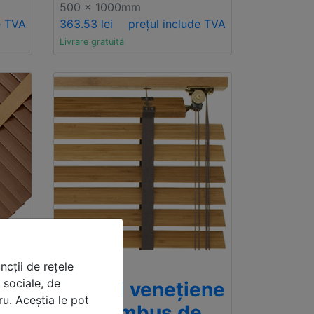
500 x 1000mm
e TVA
363.53 lei
prețul include TVA
Livrare gratuită
ncții de rețele
Premium
 sociale, de
ene
Storuri venețiene
ru. Aceștia le pot
din bambus de