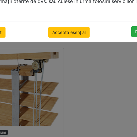
ații oferite de dvs. sau culese în urma folosirii serviciilor l
5mm
25mm LUX
 x 1000mm
500 x 1000mm
85 lei
prețul include TVA
407.90 lei
prețul includ
t
Accepta esențial
e gratuită
Livrare gratuită
ium