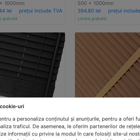
 x 1000mm
500 x 1000mm
44 lei
prețul include TVA
394.80 lei
prețul includ
e gratuită
Livrare gratuită
 cookie-uri
ntru a personaliza conținutul și anunțurile, pentru a oferi fu
naliza traficul. De asemenea, le oferim partenerilor de rețele
oruri venețiene
Storuri veneți
ize informații cu privire la modul în care folosiți site-ul nost
mbus de
bambus de