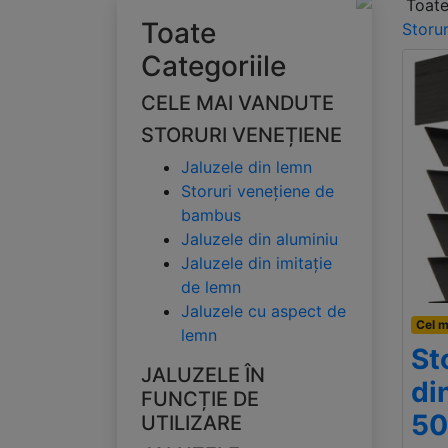
Toate
Toate
Storu
Categoriile
CELE MAI VANDUTE
STORURI VENEȚIENE
Jaluzele din lemn
Storuri venețiene de
bambus
Jaluzele din aluminiu
Jaluzele din imitație
de lemn
Jaluzele cu aspect de
Cel m
lemn
St
JALUZELE ÎN
di
FUNCȚIE DE
5
UTILIZARE