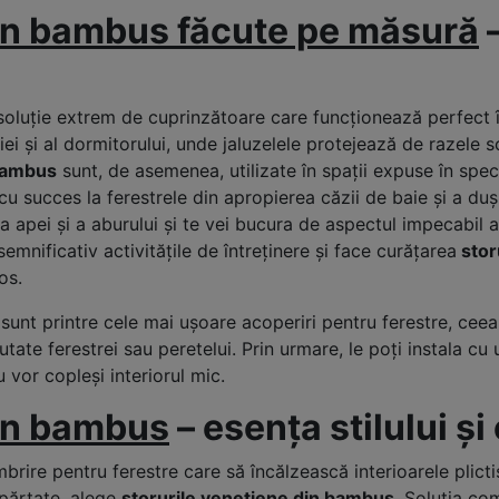
din bambus făcute pe măsură
–
soluție extrem de cuprinzătoare care funcționează perfect 
riei și al dormitorului, unde jaluzelele protejează de razele s
 bambus
sunt, de asemenea, utilizate în spații expuse în spec
 cu succes la ferestrele din apropierea căzii de baie și a duș
pei și a aburului și te vei bucura de aspectul impecabil al 
emnificativ activitățile de întreținere și face curățarea
stor
os.
sunt printre cele mai ușoare acoperiri pentru ferestre, ceea
tate ferestrei sau peretelui. Prin urmare, le poți instala cu
 vor copleși interiorul mic.
din bambus
– esența stilului și
rire pentru ferestre care să încălzească interioarele plictis
epărtate, alege
storurile venețiene din bambus
. Soluția co