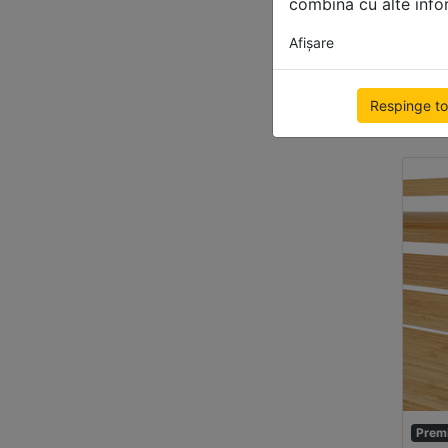
combina cu alte inform
2
Afişare
500
370.
Respinge to
Livrar
Prem