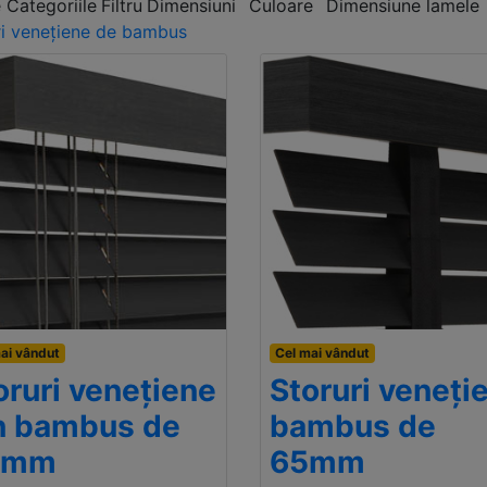
 Categoriile
Filtru
Dimensiuni
Culoare
Dimensiune lamele
ri venețiene de bambus
ai vândut
Cel mai vândut
oruri venețiene
Storuri veneți
n bambus de
bambus de
0mm
65mm