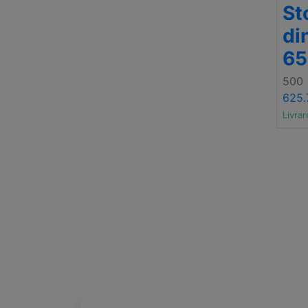
St
di
6
500
625.
Livrar