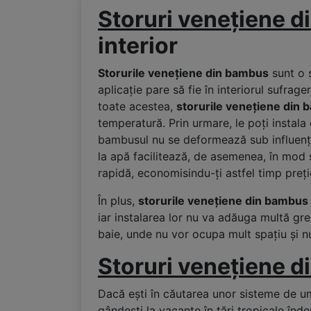
Storuri venețiene 
interior
Storurile venețiene din bambus
sunt o 
aplicație pare să fie în interiorul sufrage
toate acestea,
storurile venețiene din
temperatură. Prin urmare, le poți instala
bambusul nu se deformează sub influența a
la apă facilitează, de asemenea, în mod s
rapidă, economisindu-ți astfel timp preți
În plus,
storurile venețiene din bambus
iar instalarea lor nu va adăuga multă greu
baie, unde nu vor ocupa mult spațiu și nu
Storuri venețiene 
Dacă ești în căutarea unor sisteme de umb
gândești la vacanțe în țări tropicale înd