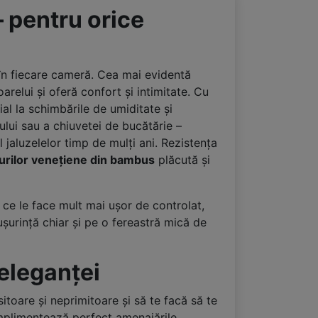
 pentru orice
în fiecare cameră. Cea mai evidentă
oarelui și oferă confort și intimitate. Cu
ial la schimbările de umiditate și
ului sau a chiuvetei de bucătărie –
jaluzelelor timp de mulți ani. Rezistența
urilor venețiene din bambus
plăcută și
 ce le face mult mai ușor de controlat,
 ușurință chiar și pe o fereastră mică de
 eleganței
itoare și neprimitoare și să te facă să te
mplimentează perfect amenajările