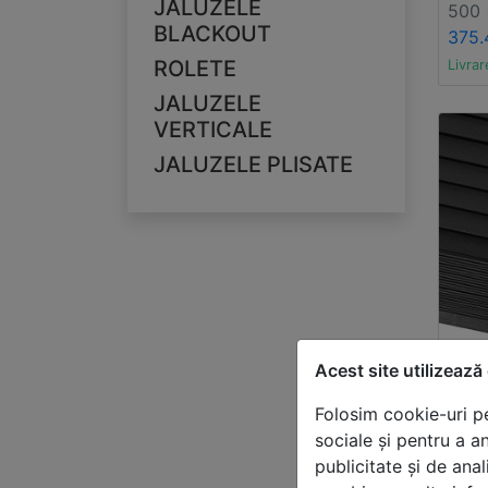
JALUZELE
500
BLACKOUT
375.
ROLETE
Livrar
JALUZELE
VERTICALE
JALUZELE PLISATE
Acest site utilizează
Folosim cookie-uri pe
sociale și pentru a a
St
publicitate și de anal
ba