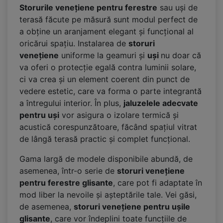
Storurile venețiene pentru ferestre
sau uși de
terasă făcute pe măsură sunt modul perfect de
a obține un aranjament elegant și funcțional al
oricărui spațiu. Instalarea de
storuri
venețiene
uniforme la geamuri și
uși
nu doar că
va oferi o protecție egală contra luminii solare,
ci va crea și un element coerent din punct de
vedere estetic, care va forma o parte integrantă
a întregului interior. În plus,
jaluzelele adecvate
pentru uși
vor asigura o izolare termică și
acustică corespunzătoare, făcând spațiul vitrat
de lângă terasă practic și complet funcțional.
Gama largă de modele disponibile abundă, de
asemenea, într-o serie de
storuri venețiene
pentru ferestre glisante
, care pot fi adaptate în
mod liber la nevoile și așteptările tale. Vei găsi,
de asemenea,
storuri venețiene pentru ușile
glisante
, care vor îndeplini toate funcțiile de