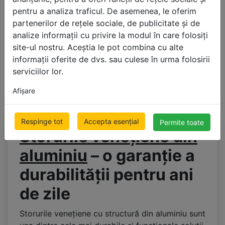
pentru a analiza traficul. De asemenea, le oferim
partenerilor de rețele sociale, de publicitate și de
analize informații cu privire la modul în care folosiți
site-ul nostru. Aceștia le pot combina cu alte
informații oferite de dvs. sau culese în urma folosirii
serviciilor lor.
Afişare
Respinge tot
Accepta esențial
Permite toate
Storurile venețiene din
aluminiu
– o garanție a
durabilității pentru ani
de zile
Storurile venețiene cu structură din aluminiu sunt