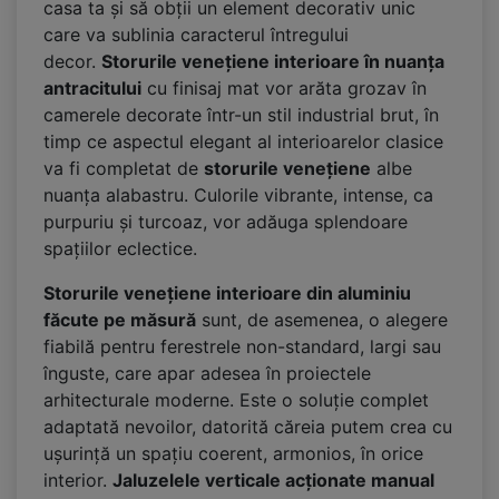
casa ta și să obții un element decorativ unic
care va sublinia caracterul întregului
decor.
Storurile venețiene interioare în nuanța
antracitului
cu finisaj mat vor arăta grozav în
camerele decorate într-un stil industrial brut, în
timp ce aspectul elegant al interioarelor clasice
va fi completat de
storurile venețiene
albe
nuanța alabastru. Culorile vibrante, intense, ca
purpuriu și turcoaz, vor adăuga splendoare
spațiilor eclectice.
Storurile venețiene interioare din aluminiu
făcute pe măsură
sunt, de asemenea, o alegere
fiabilă pentru ferestrele non-standard, largi sau
înguste, care apar adesea în proiectele
arhitecturale moderne. Este o soluție complet
adaptată nevoilor, datorită căreia putem crea cu
ușurință un spațiu coerent, armonios, în orice
interior.
Jaluzelele verticale acționate manual