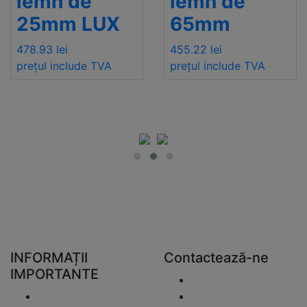
lemn de
lemn de
25mm LUX
65mm
478.93 lei
455.22 lei
prețul include TVA
prețul include TVA
INFORMAȚII
Contactează-ne
IMPORTANTE
Trimite un e-mail
Livrare
+48 881333799