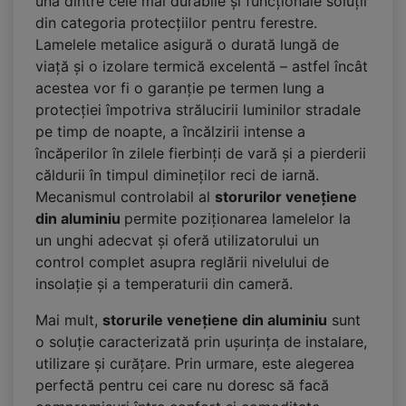
una dintre cele mai durabile și funcționale soluții
din categoria protecțiilor pentru ferestre.
Lamelele metalice asigură o durată lungă de
viață și o izolare termică excelentă – astfel încât
acestea vor fi o garanție pe termen lung a
protecției împotriva strălucirii luminilor stradale
pe timp de noapte, a încălzirii intense a
încăperilor în zilele fierbinți de vară și a pierderii
căldurii în timpul dimineților reci de iarnă.
Mecanismul controlabil al
storurilor venețiene
din aluminiu
permite poziționarea lamelelor la
un unghi adecvat și oferă utilizatorului un
control complet asupra reglării nivelului de
insolație și a temperaturii din cameră.
Mai mult,
storurile venețiene din aluminiu
sunt
o soluție caracterizată prin ușurința de instalare,
utilizare și curățare. Prin urmare, este alegerea
perfectă pentru cei care nu doresc să facă