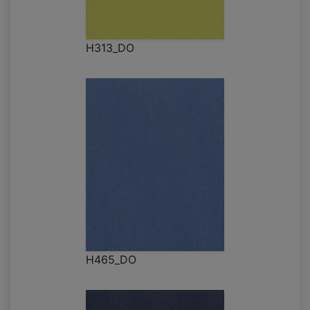
H313_DO
H465_DO