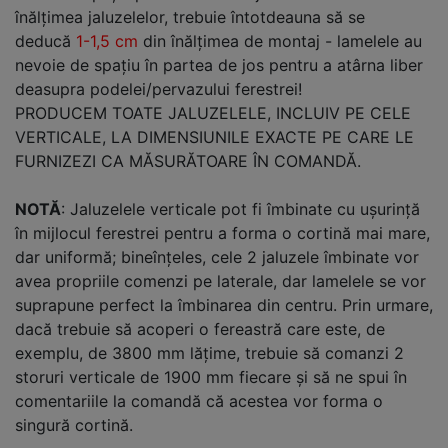
înălțimea jaluzelelor, trebuie întotdeauna să se
deducă
1-1,5 cm
din înălțimea de montaj - lamelele au
nevoie de spațiu în partea de jos pentru a atârna liber
deasupra podelei/pervazului ferestrei!
PRODUCEM TOATE JALUZELELE, INCLUIV PE CELE
VERTICALE, LA DIMENSIUNILE EXACTE PE CARE LE
FURNIZEZI CA MĂSURĂTOARE ÎN COMANDĂ.
NOTĂ
: Jaluzelele verticale pot fi îmbinate cu ușurință
în mijlocul ferestrei pentru a forma o cortină mai mare,
dar uniformă; bineînțeles, cele 2 jaluzele îmbinate vor
avea propriile comenzi pe laterale, dar lamelele se vor
suprapune perfect la îmbinarea din centru. Prin urmare,
dacă trebuie să acoperi o fereastră care este, de
exemplu, de 3800 mm lățime, trebuie să comanzi 2
storuri verticale de 1900 mm fiecare și să ne spui în
comentariile la comandă că acestea vor forma o
singură cortină.