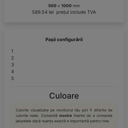
500
x
1000
mm
589.54 lei
prețul include TVA
Pașii configurării
1
2
3
4
5
Culoare
Culorile vizualizate pe monitorul tău pot fi diferite de
culorile reale. Comandă
mostre
înainte de a comanda
jaluzelele dacă nuanța exactă e importantă pentru tine.