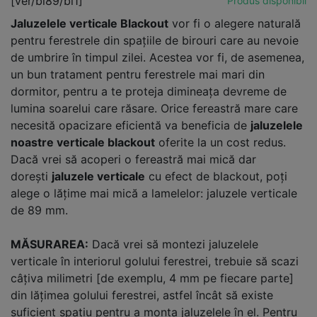
[ver/bl89/bl1]
Produs disponibil
Jaluzelele verticale Blackout
vor fi o alegere naturală
pentru ferestrele din spațiile de birouri care au nevoie
de umbrire în timpul zilei. Acestea vor fi, de asemenea,
un bun tratament pentru ferestrele mai mari din
dormitor, pentru a te proteja dimineața devreme de
lumina soarelui care răsare. Orice fereastră mare care
necesită opacizare eficientă va beneficia de
jaluzelele
noastre verticale blackout
oferite la un cost redus.
Dacă vrei să acoperi o fereastră mai mică dar
dorești
jaluzele verticale
cu efect de blackout, poți
alege o lățime mai mică a lamelelor: jaluzele verticale
de 89 mm.
MĂSURAREA:
Dacă vrei să montezi jaluzelele
verticale în interiorul golului ferestrei, trebuie să scazi
câțiva milimetri [de exemplu, 4 mm pe fiecare parte]
din lățimea golului ferestrei, astfel încât să existe
suficient spațiu pentru a monta jaluzelele în el. Pentru