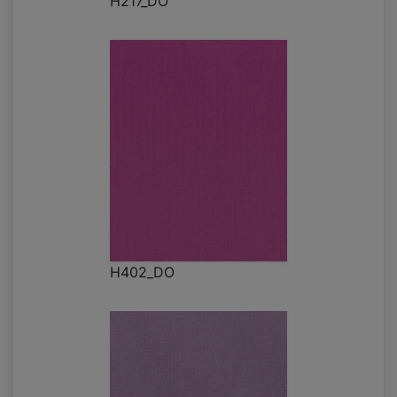
H217_DO
H402_DO