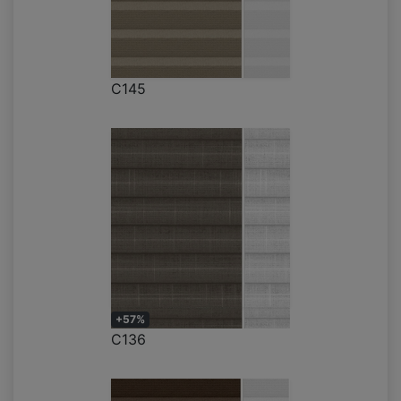
C145
+57%
C136