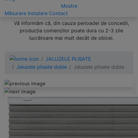
Mostre
Măsurare
Instalare
Contact
Vă informăm că, din cauza perioadei de concedii,
producția comenzilor poate dura cu 2-3 zile
lucrătoare mai mult decât de obicei.
JALUZELE PLISATE
Jaluzele plisate duble
Jaluzele plisate duble