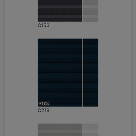
C153
+18%
C218