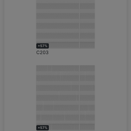
+57%
C203
+57%