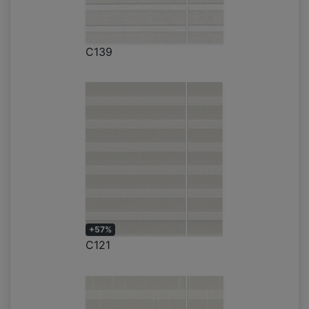
C139
+57%
C121