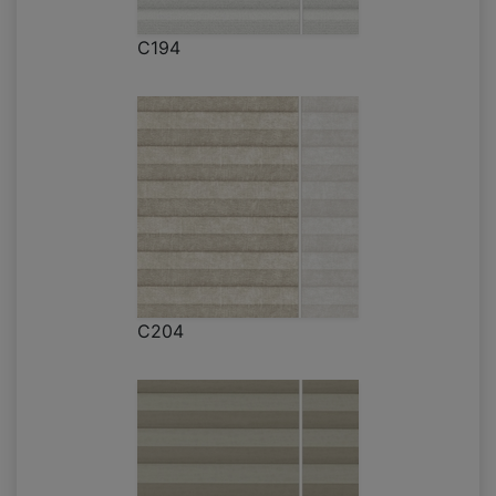
C194
C204