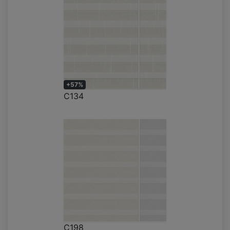
+57%
C134
C198