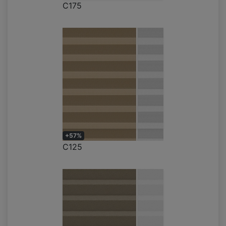
C175
+57%
C125