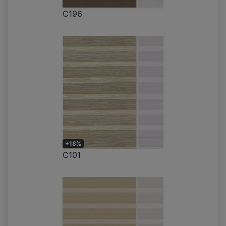
C196
+18%
C101