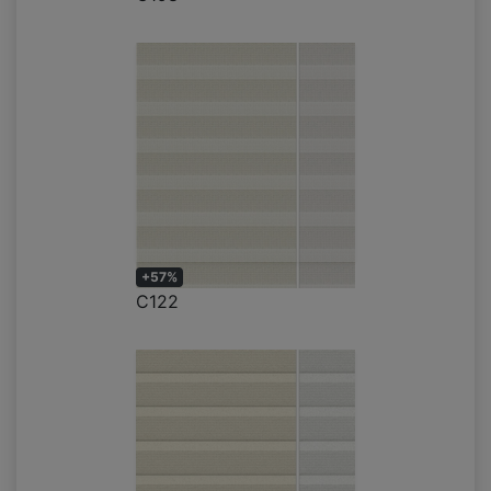
+57%
C122