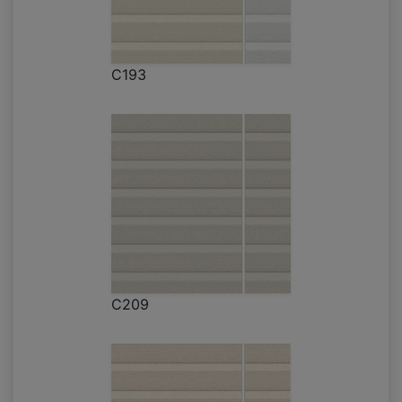
C193
C209