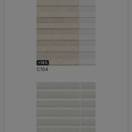
+18%
C104