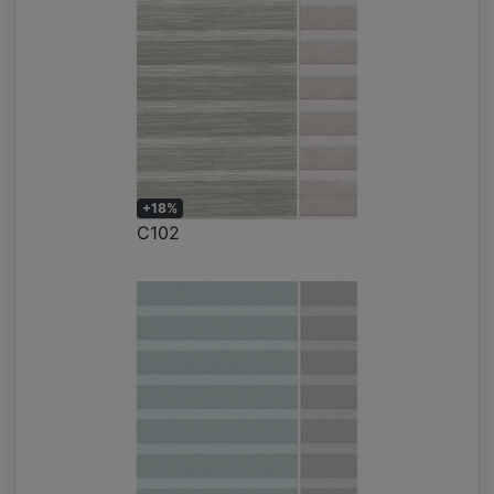
+18%
C102