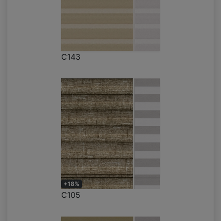
C143
+18%
C105