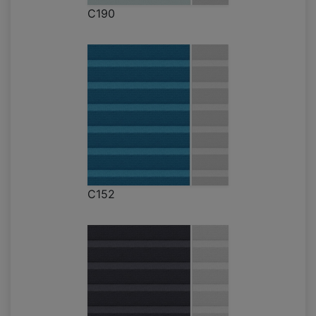
C190
C152